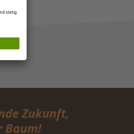
nde Zukunft,
ür Baum!