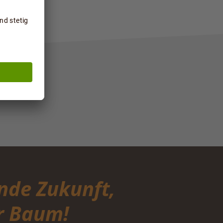
nde Zukunft,
ür Baum!