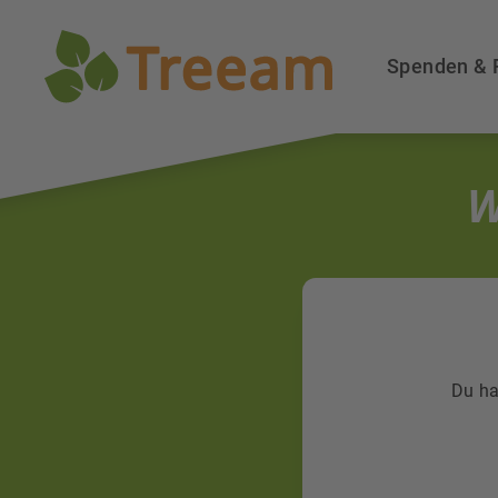
Spenden & 
W
Du ha